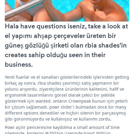
Hala have questions iseniz, take a look at
el yapımı ahşap çerçeveler üreten bir
güneş gözlüğü şirketi olan rbia shades'in
creates sahip olduğu seen in their
business.
Yerel fuarlar ve el sanatları gösterilerindeki işlerinden getting
birkaç ay sonra, rbia shades çevrimiçi satış yapmanın bir
yolunu arıyordu. ziyaretçilere ürünlerinin kalitesini, hafif ve
ergonomik tasarımlarını görsel olarak çekici bir şekilde
göstermek için wanted. onların Crownpeak bunun için yeterli
bir çözüm sağlamadı. powr slider'ı bulmadan önce bir many
different options denediler ve hiçbiri sitenin bir parçasıymış
gibi görünmüyordu ve kullanışsız ve kullanımı zordu.
Powr açılır penceresine kaydolma a small amount of time
işleminde, kişilerini %250'nin üzerinde boost (600'ün