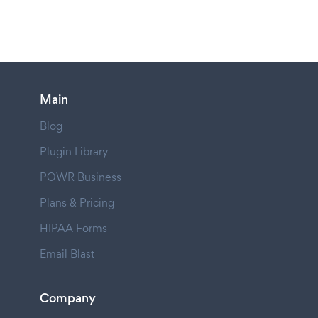
Main
Blog
Plugin Library
POWR Business
Plans & Pricing
HIPAA Forms
Email Blast
Company