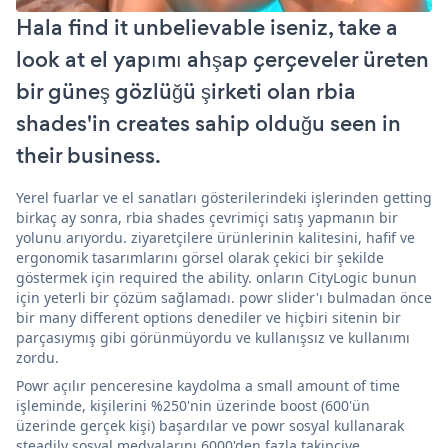
Hala find it unbelievable iseniz, take a
look at el yapımı ahşap çerçeveler üreten
bir güneş gözlüğü şirketi olan rbia
shades'in creates sahip olduğu seen in
their business.
Yerel fuarlar ve el sanatları gösterilerindeki işlerinden getting
birkaç ay sonra, rbia shades çevrimiçi satış yapmanın bir
yolunu arıyordu. ziyaretçilere ürünlerinin kalitesini, hafif ve
ergonomik tasarımlarını görsel olarak çekici bir şekilde
göstermek için required the ability. onların CityLogic bunun
için yeterli bir çözüm sağlamadı. powr slider'ı bulmadan önce
bir many different options denediler ve hiçbiri sitenin bir
parçasıymış gibi görünmüyordu ve kullanışsız ve kullanımı
zordu.
Powr açılır penceresine kaydolma a small amount of time
işleminde, kişilerini %250'nin üzerinde boost (600'ün
üzerinde gerçek kişi) başardılar ve powr sosyal kullanarak
steadily sosyal medyalarını 6000'den fazla takipçiye