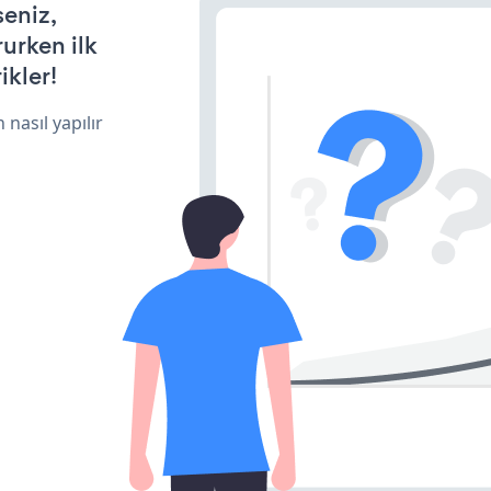
seniz,
rurken ilk
ikler!
 nasıl yapılır