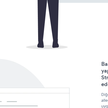
Ba
ya
St
ede
Diğ
all
uyg