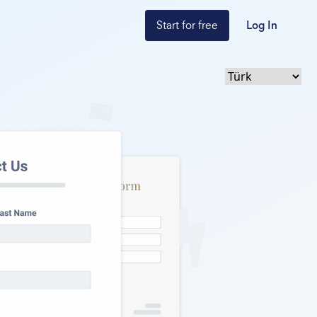
Start for free
Log In