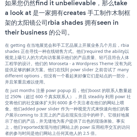
如果您仍然find it unbelievable，那么take
a look at 是一家拥有creates 手工制作木制框
架的太阳镜公司rbia shades 拥有seen in
their business 的公司。
在 getting 在当地展览会和手工艺品展上开展业务几个月后，rbia
shades 正在寻找一种在线销售方式。他们required the ability以
视觉上吸引人的方式向访客展示他们的产品质量、轻巧且符合人体
工程学的设计。他们的 Moroseta - a Wordpress Theme 没有为此
提供足够的解决方案。他们在找到 powr slider 之前尝试了 many
different options，但没有一个看起来好像它们是站点的一部分，
并且笨重且难以使用。
在 just months 注册 powr popup 后，他们boost 的联系人数量超
过 250%（超过 600 个真实联系人），并且 steadily 利用 powr 社
交将他们的社交媒体扩大到 6000 多个关注者在他们的网站上喂
食。他们added powr slider 作为一种视觉方式来快速向他们的客
户展示coming to 主页上的产品在现实生活中的样子。它很好地展
示了他们的产品，并无缝地为客户提供了出色的现场体验。事实
上，他们reported发现与他们网站上的 powr 应用程序交互的访问
者的参与时间是他们网站上任何其他人的 2.5 倍。