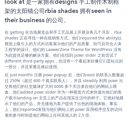
look at 是一家拥有designs 手工制作木制框
架的太阳镜公司rbia shades 拥有seen in
their business 的公司。
在 getting 在当地展览会和手工艺品展上开展业务几个月后，rbia
shades 正在寻找一种在线销售方式。他们required the ability以
视觉上吸引人的方式向访客展示他们的产品质量、轻巧且符合人体
工程学的设计。他们的 LaawerZone Theme for WordPress 没有
为此提供足够的解决方案。他们在找到 powr slider 之前尝试了
different third-party apps，但没有一个看起来好像它们是站点的
一部分，并且笨重且难以使用。
在 just months 注册 powr popup 后，他们boost 的联系人数量超
过 250%（超过 600 个真实联系人），并且 steadily 利用 powr 社
交将他们的社交媒体扩大到 6000 多个关注者在他们的网站上喂
食。他们added powr slider 作为一种视觉方式来快速向他们的客
户展示landing on 主页上的产品在现实生活中的样子。它很好地展
示了他们的产品，并无缝地为客户提供了出色的现场体验。事实
上，他们reported发现与他们网站上的 powr 应用程序交互的访问
者的参与时间是他们网站上任何其他人的 2.5 倍。