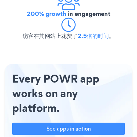
200% growth
in engagement
访客在其网站上花费了
2.5倍的时间
。
Every POWR app
works on any
platform.
See apps in action