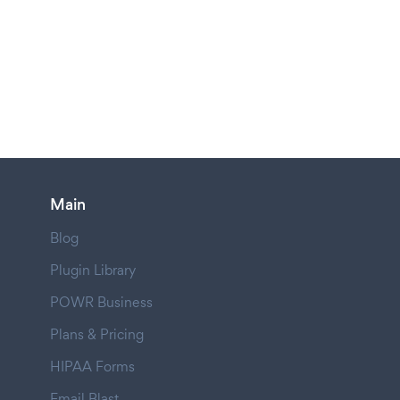
Main
Blog
Plugin Library
POWR Business
Plans & Pricing
HIPAA Forms
Email Blast