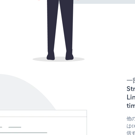
一
St
L
t
他の
はco
供す