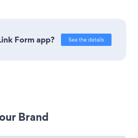
Link Form app?
See the details
our Brand