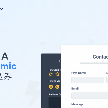
A
amic
め込み