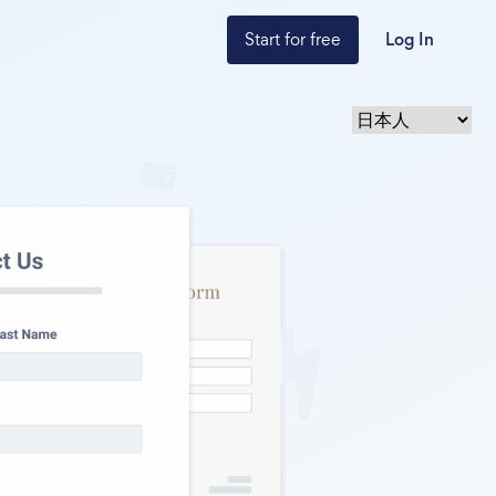
Start for free
Log In