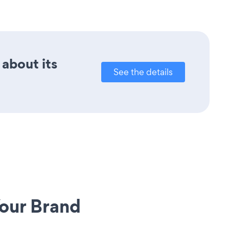
 about its
See the details
our Brand