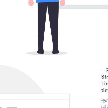
一
St
L
t
他の
はfo