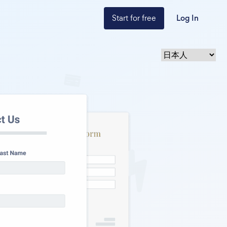
Start for free
Log In