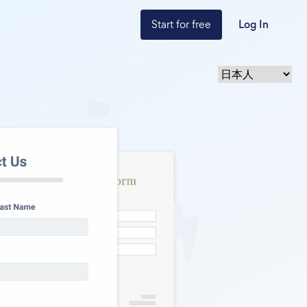
Start for free
Log In