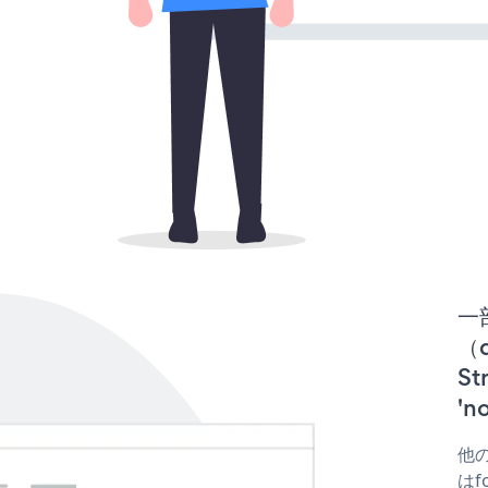
一
（d
S
'
他の
はfo