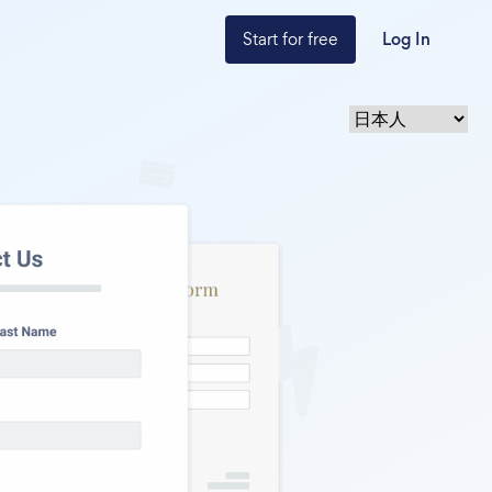
Start for free
Log In