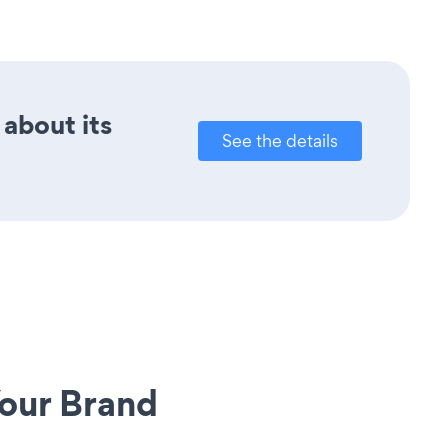
 about its
See the details
our Brand