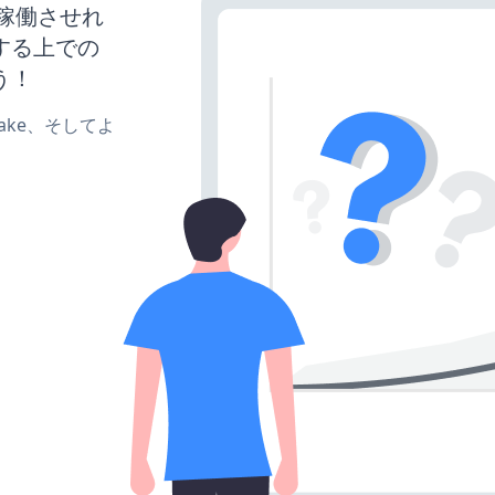
トを稼働させれ
する上での
う！
、make、そしてよ