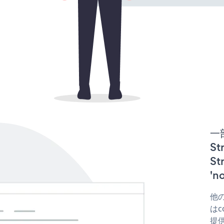
一
St
S
'
他の
はco
提供