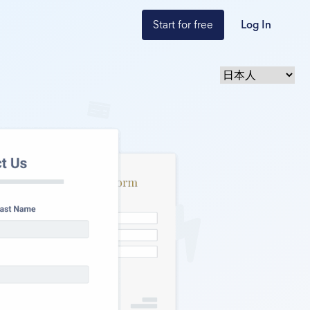
Start for free
Log In