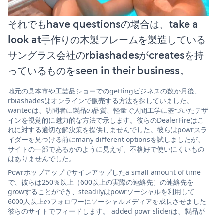
それでもhave questionsの場合は、take a
look at手作りの木製フレームを製造している
サングラス会社のrbiashadesがcreatesを持
っているものをseen in their business。
地元の見本市や工芸品ショーでのgettingビジネスの数か月後、
rbiashadesはオンラインで販売する方法を探していました。
wantedは、訪問者に製品の品質、軽量で人間工学に基づいたデザ
インを視覚的に魅力的な方法で示します。彼らのDealerFireはこ
れに対する適切な解決策を提供しませんでした。彼らはpowrスラ
イダーを見つける前にmany different optionsを試しましたが、
サイトの一部であるかのように見えず、不格好で使いにくいもの
はありませんでした。
Powrポップアップでサインアップしたa small amount of time
で、彼らは250％以上（600以上の実際の連絡先）の連絡先を
growすることができ、steadilyはpowrソーシャルを利用して
6000人以上のフォロワーにソーシャルメディアを成長させました
彼らのサイトでフィードします。 added powr sliderは、製品が