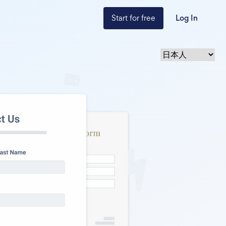
Start for free
Log In