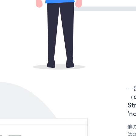
一
（d
S
'
他の
はco