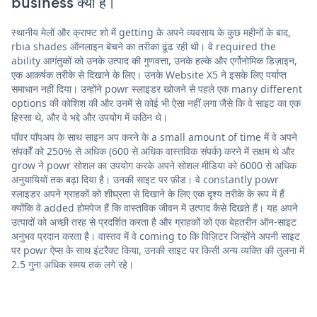
business क्या है।
स्थानीय मेलों और क्राफ्ट शो में getting के अपने व्यवसाय के कुछ महीनों के बाद,
rbia shades ऑनलाइन बेचने का तरीका ढूंढ रही थी। वे required the
ability आगंतुकों को उनके उत्पाद की गुणवत्ता, उनके हल्के और एर्गोनोमिक डिज़ाइन,
एक आकर्षक तरीके से दिखाने के लिए। उनके Website X5 ने इसके लिए पर्याप्त
समाधान नहीं दिया। उन्होंने powr स्लाइडर खोजने से पहले एक many different
options की कोशिश की और उनमें से कोई भी ऐसा नहीं लगा जैसे कि वे साइट का एक
हिस्सा थे, और वे भद्दे और उपयोग में कठिन थे।
पॉवर पॉपअप के साथ साइन अप करने के a small amount of time में वे अपने
संपर्कों को 250% से अधिक (600 से अधिक वास्तविक संपर्क) करने में सक्षम थे और
grow ने powr सोशल का उपयोग करके अपने सोशल मीडिया को 6000 से अधिक
अनुयायियों तक बढ़ा दिया है। उनकी साइट पर फ़ीड। वे constantly powr
स्लाइडर अपने ग्राहकों को शीघ्रता से दिखाने के लिए एक दृश्य तरीके के रूप में हैं
क्योंकि वे added होमपेज हैं कि वास्तविक जीवन में उत्पाद कैसे दिखते हैं। यह अपने
उत्पादों को अच्छी तरह से प्रदर्शित करता है और ग्राहकों को एक बेहतरीन ऑन-साइट
अनुभव प्रदान करता है। वास्तव में वे coming to कि विज़िटर जिन्होंने अपनी साइट
पर powr ऐप्स के साथ इंटरैक्ट किया, उनकी साइट पर किसी अन्य व्यक्ति की तुलना में
2.5 गुना अधिक समय तक लगे रहे।