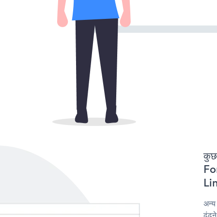
कुछ
For
Lin
अन्
ढूंढ