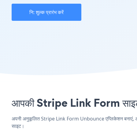
नि: शुल्क प्रारंभ करें
आपकी Stripe Link Form साइट 
अपनी अनुकूलित Stripe Link Form Unbounce एप्लिकेशन बनाएं, अपनी व
साइट।