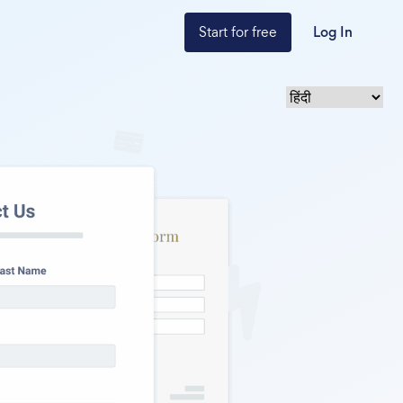
Start for free
Log In