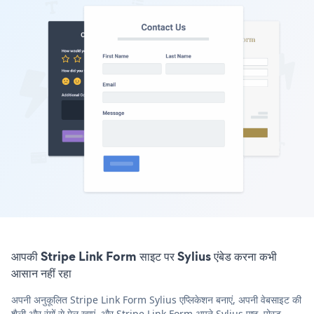
आपकी Stripe Link Form साइट पर Sylius एंबेड करना कभी
आसान नहीं रहा
अपनी अनुकूलित Stripe Link Form Sylius एप्लिकेशन बनाएं, अपनी वेबसाइट की
शैली और रंगों से मेल खाएं, और Stripe Link Form अपने Sylius पृष्ठ, पोस्ट,