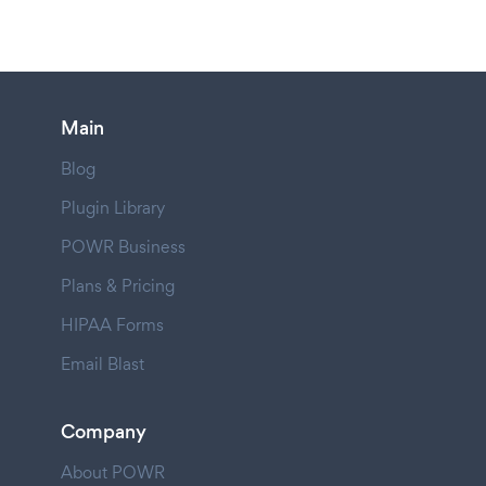
Main
Blog
Plugin Library
POWR Business
Plans & Pricing
HIPAA Forms
Email Blast
Company
About POWR