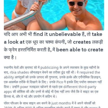
यदि आप अभी भी find it unbelievable हैं, तो take
a look at एक धूप का चश्मा कंपनी, जो creates लकड़ी
के फ्रेम हस्तनिर्मित करती है, में been able to create
क्या है।
स्थानीय मेलों और क्राफ्ट शो में publicizing के अपने व्यवसाय के कुछ महीनों के
बाद, rbia shades ऑनलाइन बेचने का तरीका ढूंढ रही थी। वे required the
ability आगंतुकों को उनके उत्पाद की गुणवत्ता, उनके हल्के और एर्गोनोमिक डिज़ाइन,
एक आकर्षक तरीके से दिखाने के लिए। उनके Pico ने इसके लिए पर्याप्त समाधान नहीं
दिया। उन्होंने powr स्लाइडर खोजने से पहले एक different third-party
apps की कोशिश की और उनमें से कोई भी ऐसा नहीं लगा जैसे कि वे साइट का एक
हिस्सा थे, और वे भद्दे और उपयोग में कठिन थे।
पॉवर पॉपअप के साथ साइन अप करने के just months में वे अपने संपर्कों को
250% से अधिक (600 से अधिक वास्तविक संपर्क) करने में सक्षम थे और grow ने