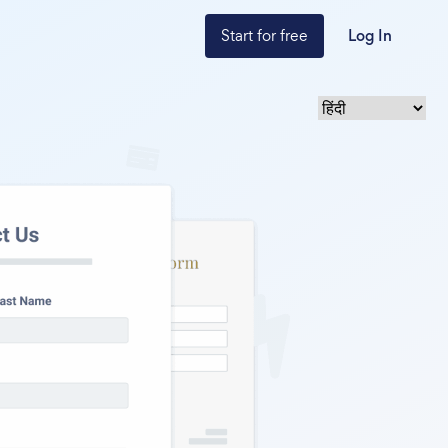
Start for free
Log In