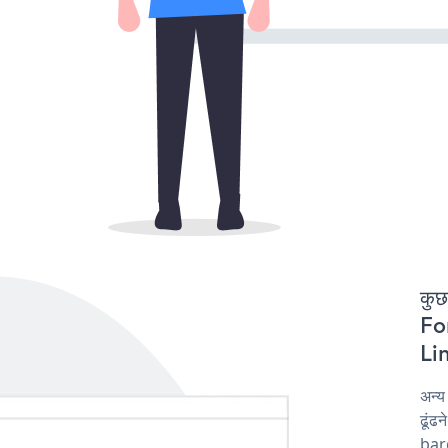
कुछ
For
Lin
अन्
ढूंढ
barg