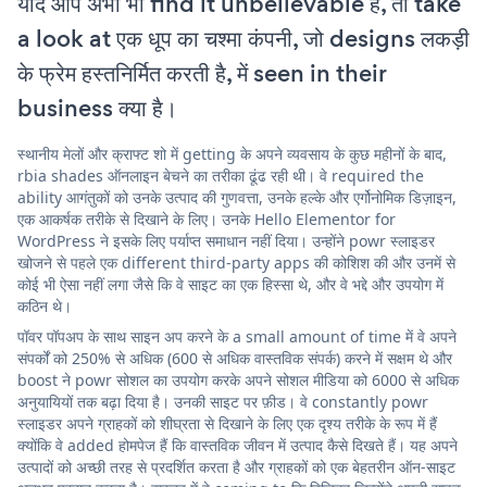
यदि आप अभी भी find it unbelievable हैं, तो take
a look at एक धूप का चश्मा कंपनी, जो designs लकड़ी
के फ्रेम हस्तनिर्मित करती है, में seen in their
business क्या है।
स्थानीय मेलों और क्राफ्ट शो में getting के अपने व्यवसाय के कुछ महीनों के बाद,
rbia shades ऑनलाइन बेचने का तरीका ढूंढ रही थी। वे required the
ability आगंतुकों को उनके उत्पाद की गुणवत्ता, उनके हल्के और एर्गोनोमिक डिज़ाइन,
एक आकर्षक तरीके से दिखाने के लिए। उनके Hello Elementor for
WordPress ने इसके लिए पर्याप्त समाधान नहीं दिया। उन्होंने powr स्लाइडर
खोजने से पहले एक different third-party apps की कोशिश की और उनमें से
कोई भी ऐसा नहीं लगा जैसे कि वे साइट का एक हिस्सा थे, और वे भद्दे और उपयोग में
कठिन थे।
पॉवर पॉपअप के साथ साइन अप करने के a small amount of time में वे अपने
संपर्कों को 250% से अधिक (600 से अधिक वास्तविक संपर्क) करने में सक्षम थे और
boost ने powr सोशल का उपयोग करके अपने सोशल मीडिया को 6000 से अधिक
अनुयायियों तक बढ़ा दिया है। उनकी साइट पर फ़ीड। वे constantly powr
स्लाइडर अपने ग्राहकों को शीघ्रता से दिखाने के लिए एक दृश्य तरीके के रूप में हैं
क्योंकि वे added होमपेज हैं कि वास्तविक जीवन में उत्पाद कैसे दिखते हैं। यह अपने
उत्पादों को अच्छी तरह से प्रदर्शित करता है और ग्राहकों को एक बेहतरीन ऑन-साइट