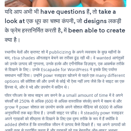
यदि आप अभी भी have questions हैं, तो take a
look at एक धूप का चश्मा कंपनी, जो designs लकड़ी
के फ्रेम हस्तनिर्मित करती है, में been able to create
क्या है।
स्थानीय मेलों और क्राफ्ट शो में publicizing के अपने व्यवसाय के कुछ महीनों के
बाद, rbia shades ऑनलाइन बेचने का तरीका ढूंढ रही थी। वे wanted आगंतुकों
को उनके उत्पाद की गुणवत्ता, उनके हल्के और एर्गोनोमिक डिज़ाइन, एक आकर्षक तरीके
से दिखाने के लिए। उनके Escapade for WordPress ने इसके लिए पर्याप्त
समाधान नहीं दिया। उन्होंने powr स्लाइडर खोजने से पहले एक many different
options की कोशिश की और उनमें से कोई भी ऐसा नहीं लगा जैसे कि वे साइट का एक
हिस्सा थे, और वे भद्दे और उपयोग में कठिन थे।
पॉवर पॉपअप के साथ साइन अप करने के a small amount of time में वे अपने
संपर्कों को 250% से अधिक (600 से अधिक वास्तविक संपर्क) करने में सक्षम थे और
grow ने powr सोशल का उपयोग करके अपने सोशल मीडिया को 6000 से अधिक
अनुयायियों तक बढ़ा दिया है। उनकी साइट पर फ़ीड। वे steadily powr स्लाइडर
अपने ग्राहकों को शीघ्रता से दिखाने के लिए एक दृश्य तरीके के रूप में हैं क्योंकि वे
added होमपेज हैं कि वास्तविक जीवन में उत्पाद कैसे दिखते हैं। यह अपने उत्पादों को
अच्छी तरह से प्रदर्शित करता है और ग्राहकों को एक बेहतरीन ऑन-साइट अनुभव