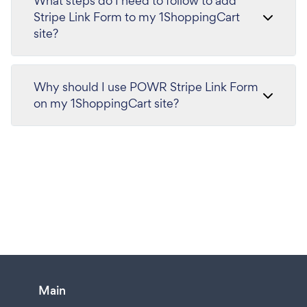
What steps do I need to follow to add
Stripe Link Form to my 1ShoppingCart
site?
Why should I use POWR Stripe Link Form
on my 1ShoppingCart site?
Main