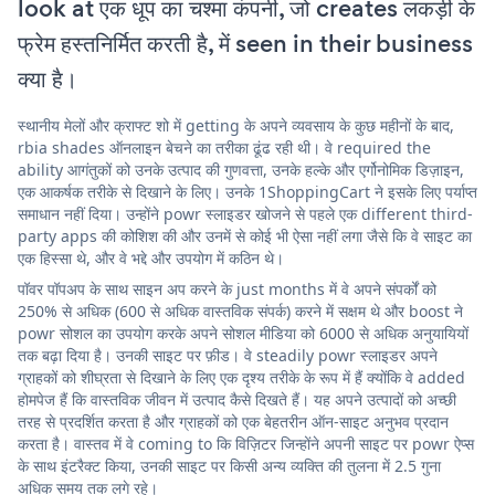
look at एक धूप का चश्मा कंपनी, जो creates लकड़ी के
फ्रेम हस्तनिर्मित करती है, में seen in their business
क्या है।
स्थानीय मेलों और क्राफ्ट शो में getting के अपने व्यवसाय के कुछ महीनों के बाद,
rbia shades ऑनलाइन बेचने का तरीका ढूंढ रही थी। वे required the
ability आगंतुकों को उनके उत्पाद की गुणवत्ता, उनके हल्के और एर्गोनोमिक डिज़ाइन,
एक आकर्षक तरीके से दिखाने के लिए। उनके 1ShoppingCart ने इसके लिए पर्याप्त
समाधान नहीं दिया। उन्होंने powr स्लाइडर खोजने से पहले एक different third-
party apps की कोशिश की और उनमें से कोई भी ऐसा नहीं लगा जैसे कि वे साइट का
एक हिस्सा थे, और वे भद्दे और उपयोग में कठिन थे।
पॉवर पॉपअप के साथ साइन अप करने के just months में वे अपने संपर्कों को
250% से अधिक (600 से अधिक वास्तविक संपर्क) करने में सक्षम थे और boost ने
powr सोशल का उपयोग करके अपने सोशल मीडिया को 6000 से अधिक अनुयायियों
तक बढ़ा दिया है। उनकी साइट पर फ़ीड। वे steadily powr स्लाइडर अपने
ग्राहकों को शीघ्रता से दिखाने के लिए एक दृश्य तरीके के रूप में हैं क्योंकि वे added
होमपेज हैं कि वास्तविक जीवन में उत्पाद कैसे दिखते हैं। यह अपने उत्पादों को अच्छी
तरह से प्रदर्शित करता है और ग्राहकों को एक बेहतरीन ऑन-साइट अनुभव प्रदान
करता है। वास्तव में वे coming to कि विज़िटर जिन्होंने अपनी साइट पर powr ऐप्स
के साथ इंटरैक्ट किया, उनकी साइट पर किसी अन्य व्यक्ति की तुलना में 2.5 गुना
अधिक समय तक लगे रहे।