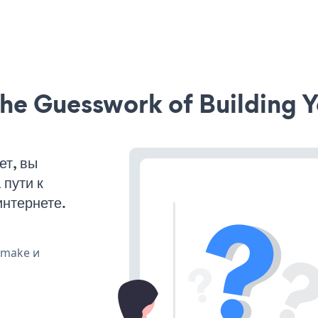
he Guesswork of Building Y
ет, вы
пути к
интернете.
, make и