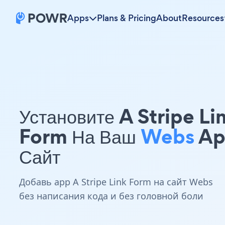
Apps
Plans & Pricing
About
Resources
Установите A Stripe Li
Form На Ваш
Webs
Ap
Сайт
Добавь app A Stripe Link Form на сайт Webs
без написания кода и без головной боли