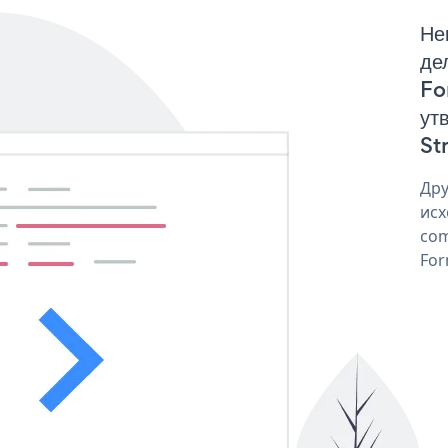
Не
де
Fo
ут
St
Дру
исх
com
For