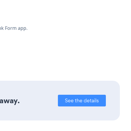
nk Form app.
 away.
See the details