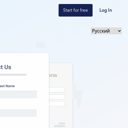
Start for free
Log In