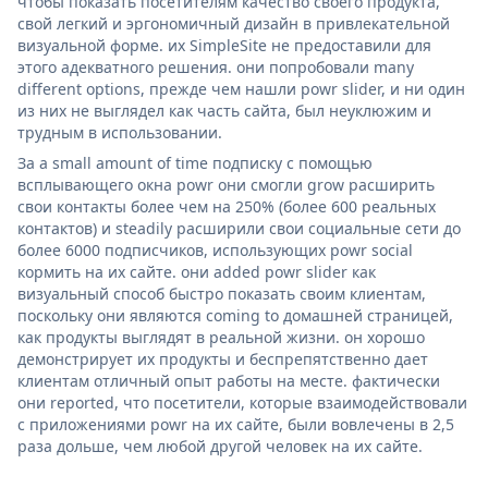
чтобы показать посетителям качество своего продукта,
свой легкий и эргономичный дизайн в привлекательной
визуальной форме. их SimpleSite не предоставили для
этого адекватного решения. они попробовали many
different options, прежде чем нашли powr slider, и ни один
из них не выглядел как часть сайта, был неуклюжим и
трудным в использовании.
За a small amount of time подписку с помощью
всплывающего окна powr они смогли grow расширить
свои контакты более чем на 250% (более 600 реальных
контактов) и steadily расширили свои социальные сети до
более 6000 подписчиков, использующих powr social
кормить на их сайте. они added powr slider как
визуальный способ быстро показать своим клиентам,
поскольку они являются coming to домашней страницей,
как продукты выглядят в реальной жизни. он хорошо
демонстрирует их продукты и беспрепятственно дает
клиентам отличный опыт работы на месте. фактически
они reported, что посетители, которые взаимодействовали
с приложениями powr на их сайте, были вовлечены в 2,5
раза дольше, чем любой другой человек на их сайте.