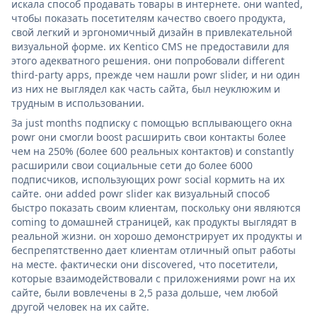
искала способ продавать товары в интернете. они wanted,
чтобы показать посетителям качество своего продукта,
свой легкий и эргономичный дизайн в привлекательной
визуальной форме. их Kentico CMS не предоставили для
этого адекватного решения. они попробовали different
third-party apps, прежде чем нашли powr slider, и ни один
из них не выглядел как часть сайта, был неуклюжим и
трудным в использовании.
За just months подписку с помощью всплывающего окна
powr они смогли boost расширить свои контакты более
чем на 250% (более 600 реальных контактов) и constantly
расширили свои социальные сети до более 6000
подписчиков, использующих powr social кормить на их
сайте. они added powr slider как визуальный способ
быстро показать своим клиентам, поскольку они являются
coming to домашней страницей, как продукты выглядят в
реальной жизни. он хорошо демонстрирует их продукты и
беспрепятственно дает клиентам отличный опыт работы
на месте. фактически они discovered, что посетители,
которые взаимодействовали с приложениями powr на их
сайте, были вовлечены в 2,5 раза дольше, чем любой
другой человек на их сайте.