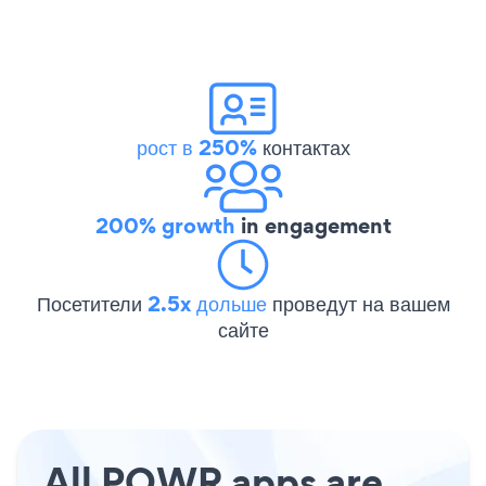
рост в 250%
контактах
200% growth
in engagement
Посетители
2.5x дольше
проведут на вашем
сайте
All POWR apps are