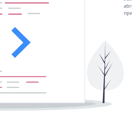
abr
при