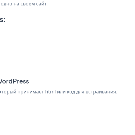
годно на своем сайт.
s:
 WordPress
который принимает html или код для встраивания.