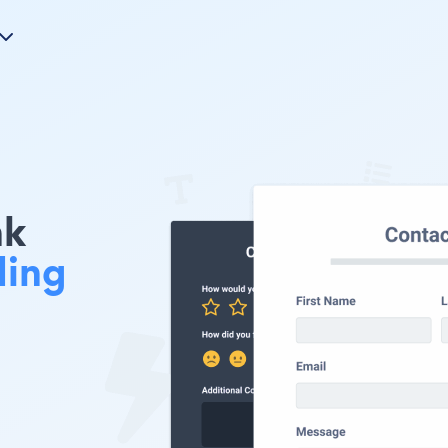
nk
ing