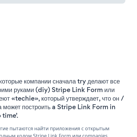
которые компании сначала try делают все
оими руками (diy) Stripe Link Form или
еют «techie», который утверждает, что он /
а может построить a Stripe Link Form in
 time'.
гие пытаются найти приложения с открытым
одным кодом Stripe Link Form или companies