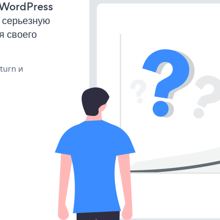
r WordPress
 серьезную
я своего
 turn и