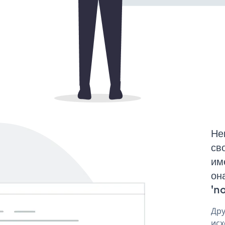
Не
св
им
он
'no
Дру
исх