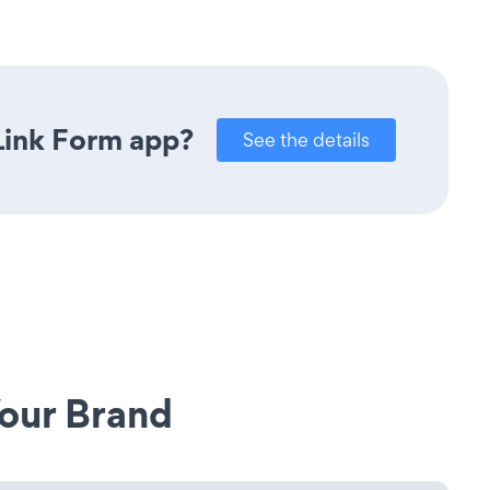
Link Form app?
See the details
our Brand