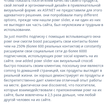
чтобы показать посетителям качество своего продукта,
свой легкий и эргономичный дизайн в привлекательной
визуальной форме. их ASP.NET не предоставили для этого
адекватного решения. они попробовали many different
options, прежде чем нашли powr slider, и ни один из них
не выглядел как часть сайта, был неуклюжим и трудным в
использовании.
За just months подписку с помощью всплывающего окна
powr они смогли boost расширить свои контакты более
чем на 250% (более 600 реальных контактов) и constantly
расширили свои социальные сети до более 6000
подписчиков, использующих powr social кормить на их
сайте. они added powr slider как визуальный способ
быстро показать своим клиентам, поскольку они являются
coming to домашней страницей, как продукты выглядят в
реальной жизни. он хорошо демонстрирует их продукты и
беспрепятственно дает клиентам отличный опыт работы
на месте. фактически они discovered, что посетители,
которые взаимодействовали с приложениями powr на их
сайте, были вовлечены в 2,5 раза дольше, чем любой
другой человек на их сайте.