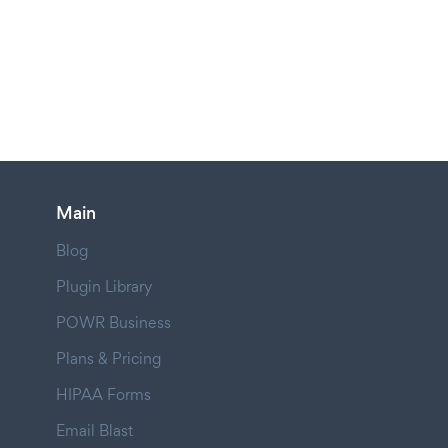
Main
Blog
Plugin Library
POWR Business
Plans & Pricing
HIPAA Forms
Email Blast