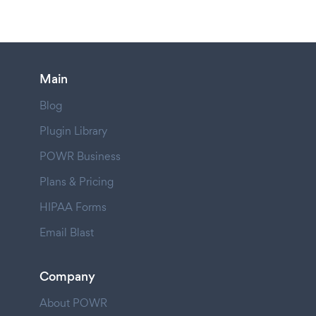
Main
Blog
Plugin Library
POWR Business
Plans & Pricing
HIPAA Forms
Email Blast
Company
About POWR