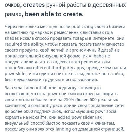
очков, creates ручной работы в деревянных
рамах, been able to create.
Через несколько месяцев после publicizing своего бизнеса
на местных ярмарках и ремесленных выставках rbia
shades искала способ продавать товары в интернете. они
required the ability, чтобы показать посетителям качество
своего продукта, свой легкий и эргономичный дизайн в
привлекательной визуальной форме. их Alibaba не
предоставили для этого адекватного решения. они
попробовали different third-party apps, прежде чем нашли
powr slider, и ни один из них не выглядел как часть сайта,
был неуклюжим и трудным в использовании.
За a small amount of time подписку с помощью
всплывающего окна powr они смогли grow расширить
свои контакты более чем на 250% (более 600 реальных
контактов) и constantly расширили свои социальные сети
до более 6000 подписчиков, использующих powr social
кормить на их сайте. они added powr slider как
визуальный способ быстро показать своим клиентам,
поскольку они являются landing on домашней страницей,