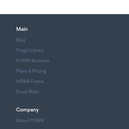
Main
Blog
Plugin Library
POWR Business
Plans & Pricing
HIPAA Forms
Email Blast
Company
About POWR