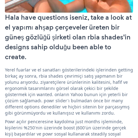
Hala have questions iseniz, take a look at
el yapımı ahşap çerçeveler üreten bir
güneş gözlüğü şirketi olan rbia shades'in
designs sahip olduğu been able to
create.
Yerel fuarlar ve el sanatları gösterilerindeki işlerinden getting
birkaç ay sonra, rbia shades çevrimiçi satış yapmanın bir
yolunu arıyordu. ziyaretçilere ürünlerinin kalitesini, hafif ve
ergonomik tasarımlarını görsel olarak çekici bir şekilde
göstermek için wanted. onların Yahoo bunun için yeterli bir
çözüm sağlamadı. powr slider'ı bulmadan önce bir many
different options denediler ve hiçbiri sitenin bir parçasıymış
gibi görünmüyordu ve kullanışsız ve kullanımı zordu.
Powr açılır penceresine kaydolma just months işleminde,
kişilerini %250'nin üzerinde boost (600'ün üzerinde gerçek
kişi) başardılar ve powr sosyal kullanarak steadily sosyal