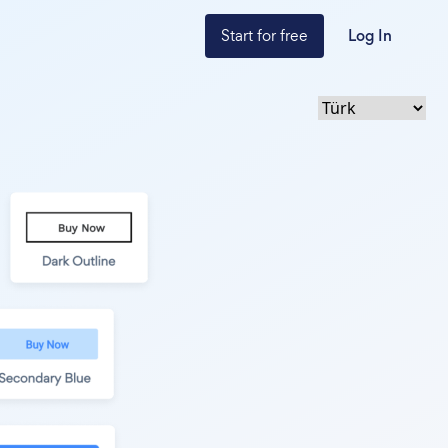
Start for free
Log In