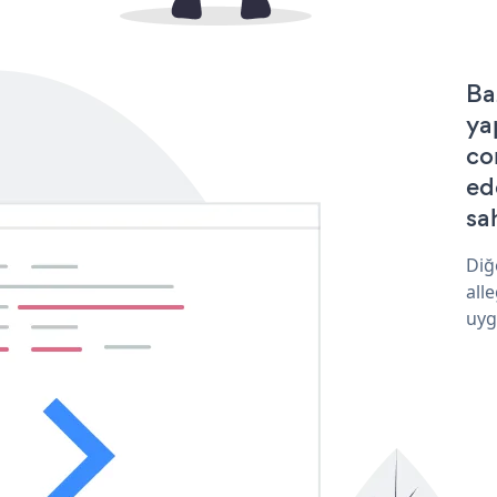
Ba
ya
co
ed
sa
Diğ
all
uyg