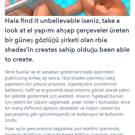
Hala find it unbelievable iseniz, take a
look at el yapımı ahşap çerçeveler üreten
bir güneş gözlüğü şirketi olan rbia
shades'in creates sahip olduğu been able
to create.
Yerel fuarlar ve el sanatları gösterilerindeki işlerinden
publicizing birkaç ay sonra, rbia shades çevrimiçi satış
yapmanın bir yolunu arıyordu. ziyaretçilere ürünlerinin
kalitesini, hafif ve ergonomik tasarımlarını görsel olarak çekici
bir şekilde göstermek için wanted. onların Typepad bunun
için yeterli bir çözüm sağlamadı. powr slider'ı bulmadan önce
bir many different options denediler ve hiçbiri sitenin bir
parçasıymış gibi görünmüyordu ve kullanışsız ve kullanımı
zordu.
Powr açılır penceresine kaydolma just months işleminde,
kişilerini %250'nin üzerinde boost (600'ün üzerinde gerçek