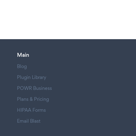
Main
Blog
Plugin Library
POWR Business
Plans & Pricing
HIPAA Forms
Email Blast