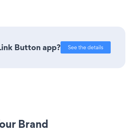
Link Button app?
See the details
our Brand