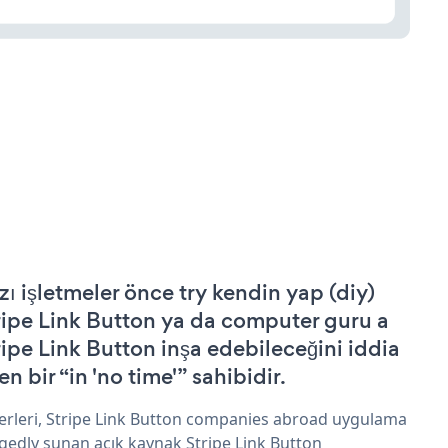
zı işletmeler önce try kendin yap (diy)
ripe Link Button ya da computer guru a
ripe Link Button inşa edebileceğini iddia
n bir “in 'no time'” sahibidir.
erleri, Stripe Link Button companies abroad uygulama
egedly sunan açık kaynak Stripe Link Button