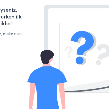
iyseniz,
rurken ilk
ikler!
e, make nasıl