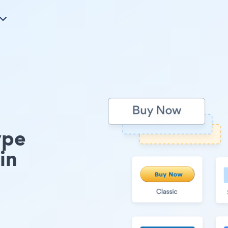
ype
in