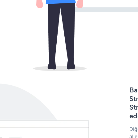
Ba
St
St
ede
Diğ
all