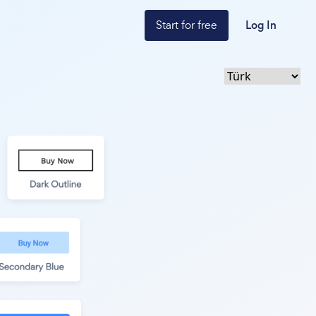
Start for free
Log In