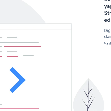
ya
St
ede
Diğ
cla
uyg