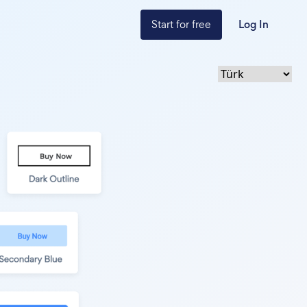
Start for free
Log In