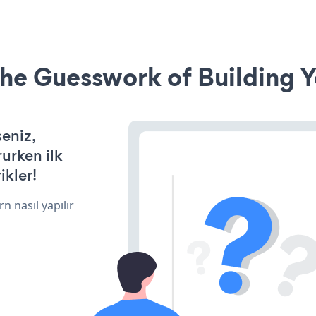
he Guesswork of Building Y
seniz,
rurken ilk
ikler!
n nasıl yapılır