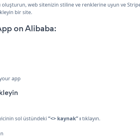
ı oluşturun, web sitenizin stiline ve renklerine uyun ve Str
leyin bir site.
App on Alibaba:
 your app
kleyin
yicinin sol üstündeki
“<> kaynak” ı
tıklayın.
ın