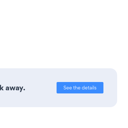
ck away.
See the details