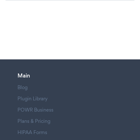
Main
Blog
Plugin Library
POWR Business
Plans & Pricing
HIPAA Forms