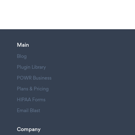
Main
Blog
Plugin Library
POWR Business
Plans & Pricing
HIPAA Forms
Email Blast
Company