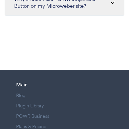
Button on my Microweber site?
Main
Blog
Plugin Library
POWR Business
Plans & Pricing