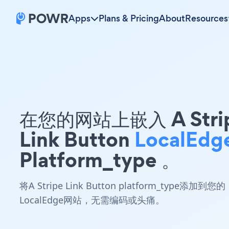
Apps
Plans & Pricing
About
Resources
在您的网站上嵌入 A Stri
Link Button
LocalEdg
Platform_type 。
将A Stripe Link Button platform_type添加到您的
LocalEdge网站，无需编码或头痛。