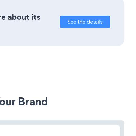
re about its
See the details
our Brand