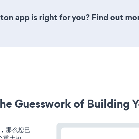
tton app is right for you? Find out mo
he Guesswork of Building Y
营，那么您已
个重大挑