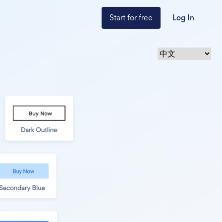
Start for free
Log In