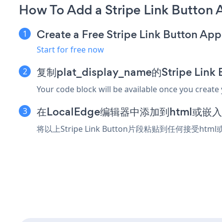
How To Add a Stripe Link Button 
Create a Free Stripe Link Button App
Start for free now
复制plat_display_name的Stripe Lin
Your code block will be available once you create
在LocalEdge编辑器中添加到html或嵌
将以上Stripe Link Button片段粘贴到任何接受ht