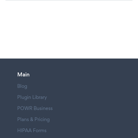
Main
Blog
Plugin Library
POWR Business
Plans & Pricing
HIPAA Forms