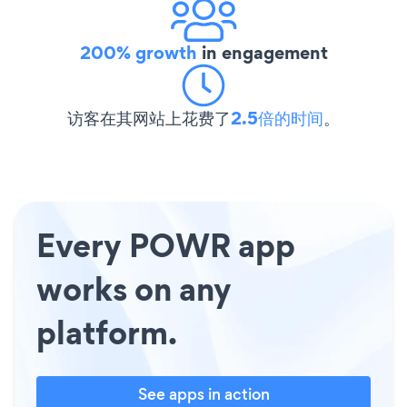
200% growth
in engagement
访客在其网站上花费了
2.5倍的时间
。
Every POWR app
works on any
platform.
See apps in action