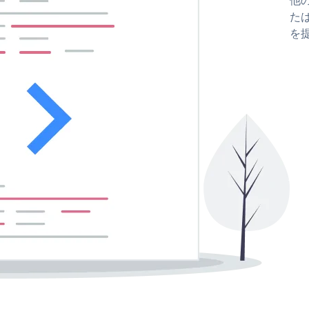
たはc
を提