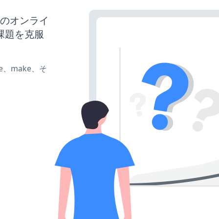
スのオンライ
課題を克服
ate、make、そ