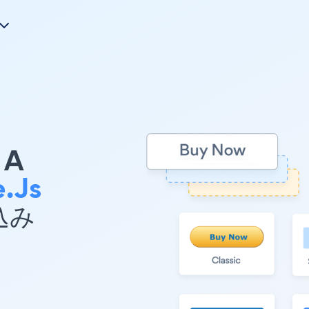
A
.js
め込み