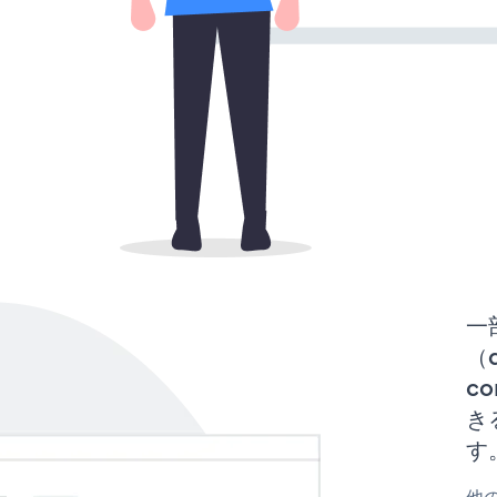
一
（d
co
き
す
他の