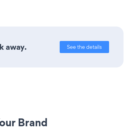
ck away.
See the details
our Brand