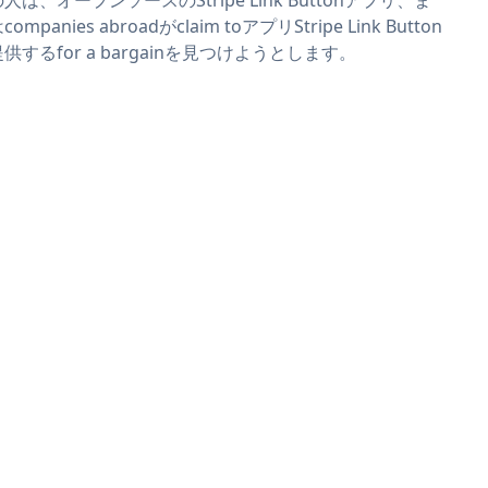
ompanies abroadがclaim toアプリStripe Link Button
供するfor a bargainを見つけようとします。