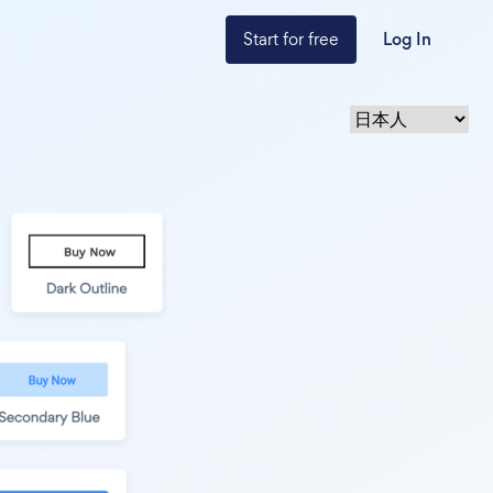
Start for free
Log In