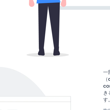
一
（d
co
き
す
他の