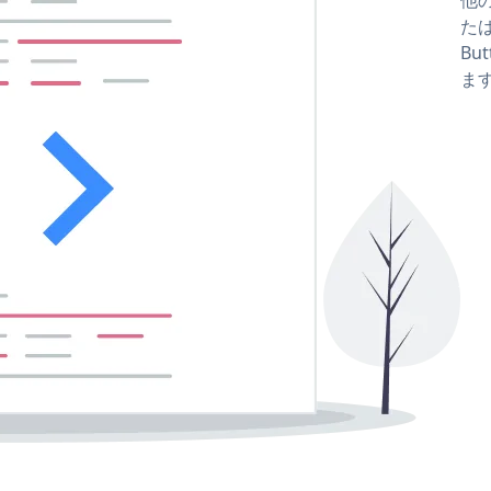
たはf
Bu
ま