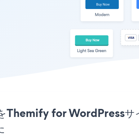
アプリをThemify for Word
た