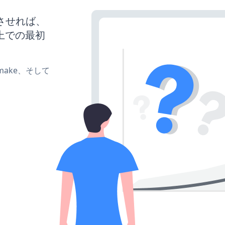
稼働させれば、
上での最初
e、make、そして