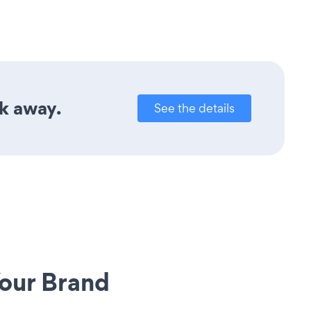
ck away.
See the details
our Brand