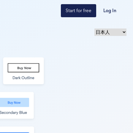
Start for free
Log In