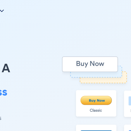
A
ss
。
s