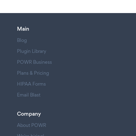
Main
Blog
Plugin Library
POWR Business
Plans & Pricing
HIPAA Forms
Email Blast
Company
About POWR