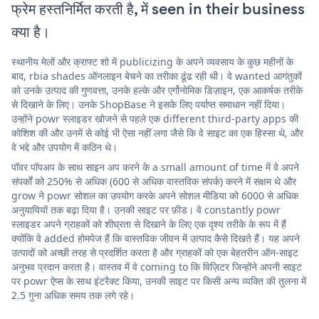
फ्रेम हस्तनिर्मित करती है, में seen in their business
क्या है।
स्थानीय मेलों और क्राफ्ट शो में publicizing के अपने व्यवसाय के कुछ महीनों के
बाद, rbia shades ऑनलाइन बेचने का तरीका ढूंढ रही थी। वे wanted आगंतुकों
को उनके उत्पाद की गुणवत्ता, उनके हल्के और एर्गोनोमिक डिज़ाइन, एक आकर्षक तरीके
से दिखाने के लिए। उनके ShopBase ने इसके लिए पर्याप्त समाधान नहीं दिया।
उन्होंने powr स्लाइडर खोजने से पहले एक different third-party apps की
कोशिश की और उनमें से कोई भी ऐसा नहीं लगा जैसे कि वे साइट का एक हिस्सा थे, और
वे भद्दे और उपयोग में कठिन थे।
पॉवर पॉपअप के साथ साइन अप करने के a small amount of time में वे अपने
संपर्कों को 250% से अधिक (600 से अधिक वास्तविक संपर्क) करने में सक्षम थे और
grow ने powr सोशल का उपयोग करके अपने सोशल मीडिया को 6000 से अधिक
अनुयायियों तक बढ़ा दिया है। उनकी साइट पर फ़ीड। वे constantly powr
स्लाइडर अपने ग्राहकों को शीघ्रता से दिखाने के लिए एक दृश्य तरीके के रूप में हैं
क्योंकि वे added होमपेज हैं कि वास्तविक जीवन में उत्पाद कैसे दिखते हैं। यह अपने
उत्पादों को अच्छी तरह से प्रदर्शित करता है और ग्राहकों को एक बेहतरीन ऑन-साइट
अनुभव प्रदान करता है। वास्तव में वे coming to कि विज़िटर जिन्होंने अपनी साइट
पर powr ऐप्स के साथ इंटरैक्ट किया, उनकी साइट पर किसी अन्य व्यक्ति की तुलना में
2.5 गुना अधिक समय तक लगे रहे।