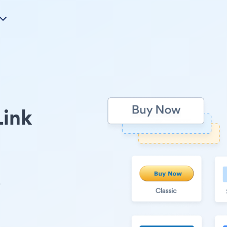
Link
e