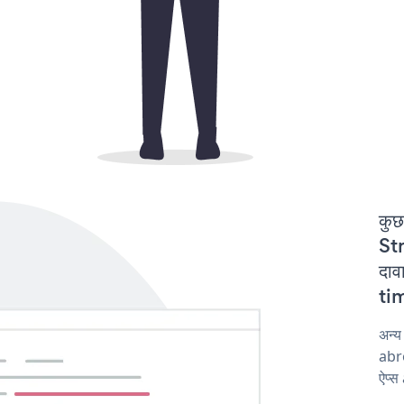
कुछ
St
दाव
tim
अन्य
abro
ऐप्स