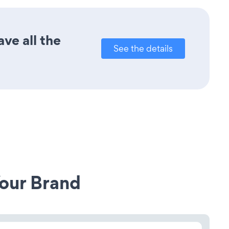
ve all the
See the details
our Brand