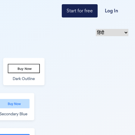
Start for free
Log In