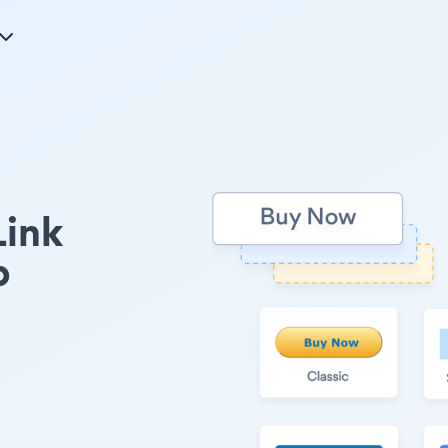
Link
p