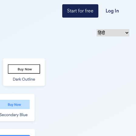
Start for free
Log In