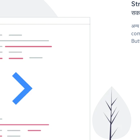
Str
सकत
अन्य
comp
Butt