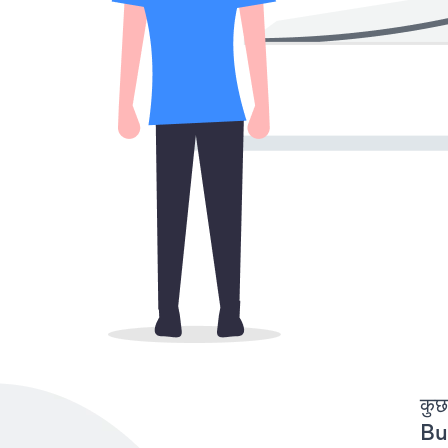
कुछ
But