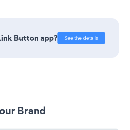
Link Button app?
See the details
our Brand