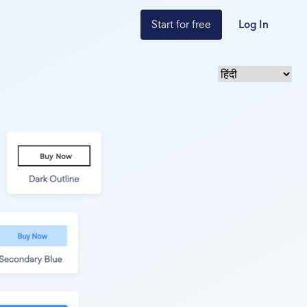
Start for free
Log In