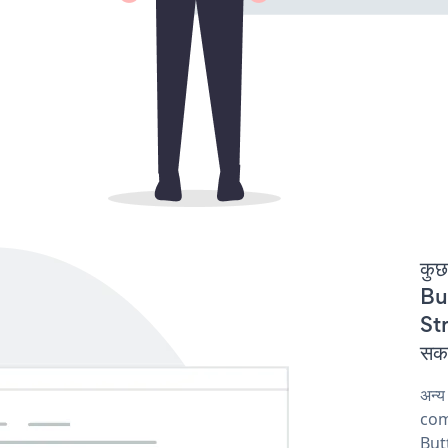
कुछ
But
Str
सकत
अन्य
comp
But