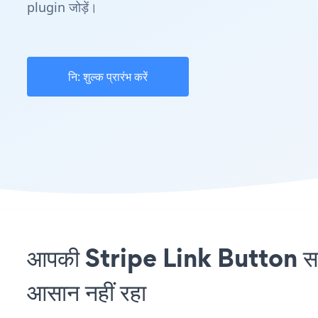
plugin जोड़ें।
नि: शुल्क प्रारंभ करें
आपकी Stripe Link Button स
आसान नहीं रहा