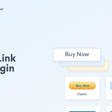
Link
gin