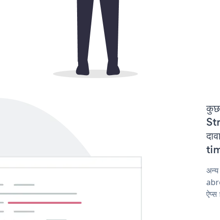
कुछ
St
दाव
tim
अन्य
abro
ऐप्स