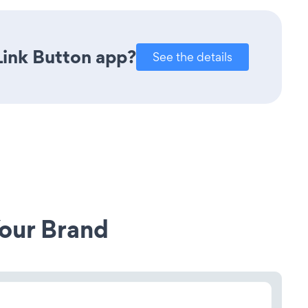
Link Button app?
See the details
our Brand