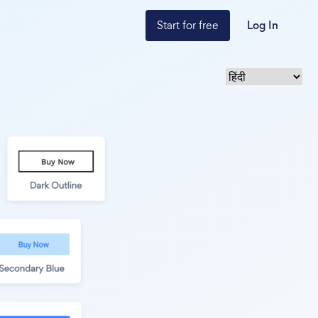
Start for free
Log In