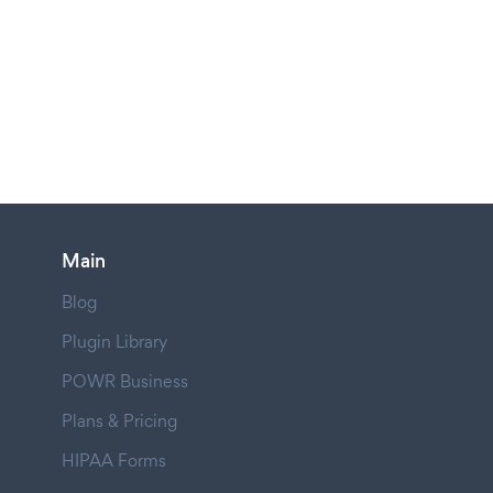
Main
Blog
Plugin Library
POWR Business
Plans & Pricing
HIPAA Forms