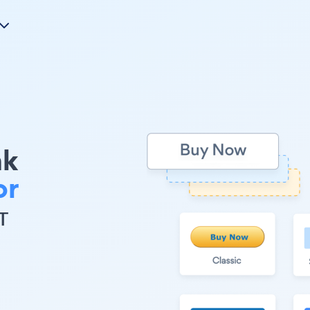
nk
or
т