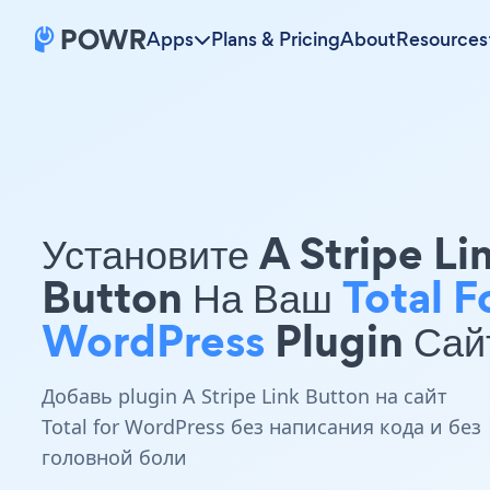
Apps
Plans & Pricing
About
Resources
Установите A Stripe Li
Button На Ваш
Total F
WordPress
Plugin Сай
Добавь plugin A Stripe Link Button на сайт
Total for WordPress без написания кода и без
головной боли