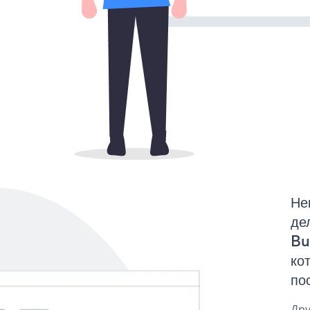
Не
де
Bu
ко
по
Дру