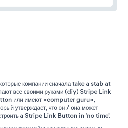
которые компании сначала take a stab at
лают все своими руками (diy) Stripe Link
tton или имеют «computer guru»,
торый утверждает, что он / она может
строить a Stripe Link Button in 'no time'.
гие пытаются найти приложения с открытым