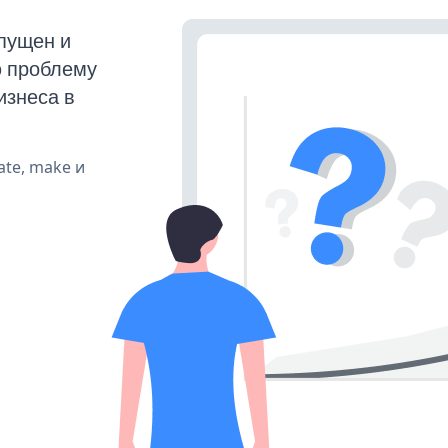
пущен и
ю проблему
изнеса в
ate, make и