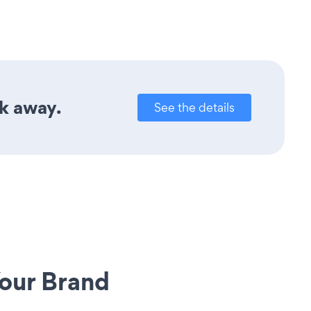
ck away.
See the details
our Brand