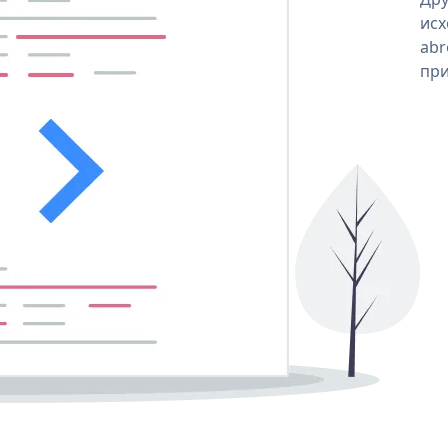
исх
abr
при