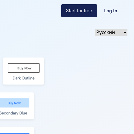
Start for free
Log In