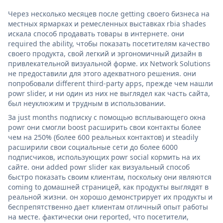
Через несколько месяцев после getting своего бизнеса на
местных ярмарках и ремесленных выставках rbia shades
искала способ продавать товары в интернете. они
required the ability, чтобы показать посетителям качество
своего продукта, свой легкий и эргономичный дизайн в
привлекательной визуальной форме. их Network Solutions
не предоставили для этого адекватного решения. они
попробовали different third-party apps, прежде чем нашли
powr slider, и ни один из них не выглядел как часть сайта,
был неуклюжим и трудным в использовании.
За just months подписку с помощью всплывающего окна
powr они смогли boost расширить свои контакты более
чем на 250% (более 600 реальных контактов) и steadily
расширили свои социальные сети до более 6000
подписчиков, использующих powr social кормить на их
сайте. они added powr slider как визуальный способ
быстро показать своим клиентам, поскольку они являются
coming to домашней страницей, как продукты выглядят в
реальной жизни. он хорошо демонстрирует их продукты и
беспрепятственно дает клиентам отличный опыт работы
на месте. фактически они reported, что посетители,