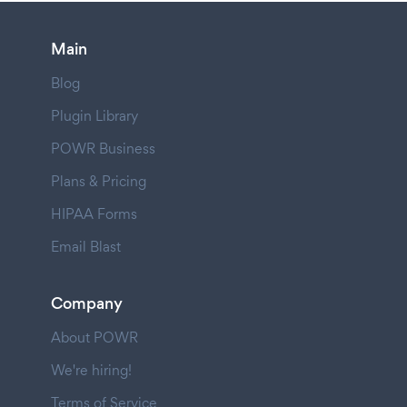
Main
Blog
Plugin Library
POWR Business
Plans & Pricing
HIPAA Forms
Email Blast
Company
About POWR
We're hiring!
Terms of Service