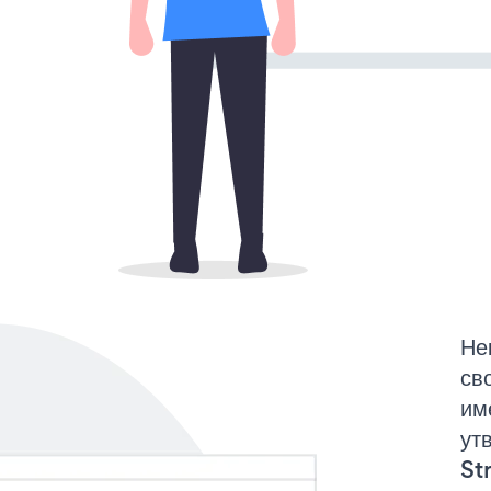
Не
св
им
ут
St