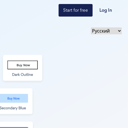
Start for free
Log In