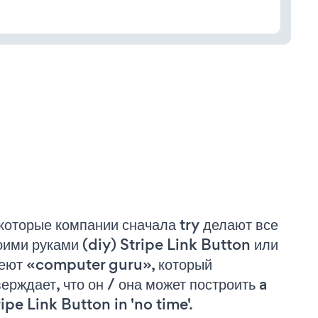
которые компании сначала try делают все
оими руками (diy) Stripe Link Button или
еют «computer guru», который
верждает, что он / она может построить a
ripe Link Button in 'no time'.