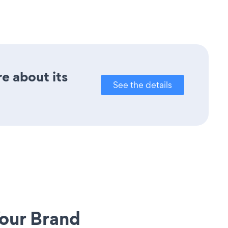
re about its
See the details
our Brand