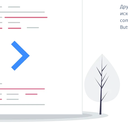
Дру
исх
com
But