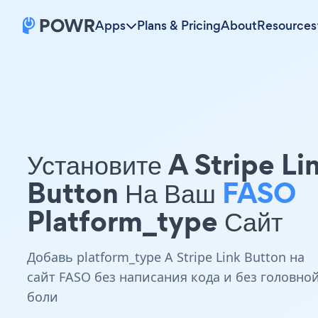
Apps
Plans & Pricing
About
Resources
Установите A Stripe Li
Button На Ваш
FASO
Platform_type Сайт
Добавь platform_type A Stripe Link Button на
сайт FASO без написания кода и без головно
боли