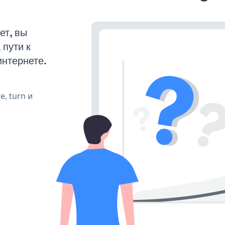
ет, вы
пути к
интернете.
e, turn и